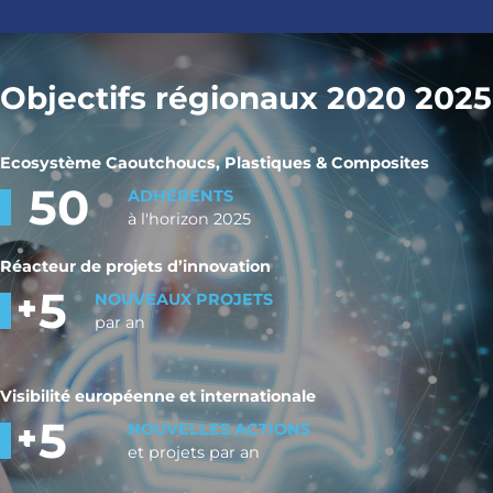
Objectifs régionaux 2020 2025
Ecosystème Caoutchoucs, Plastiques & Composites
50
ADHÉRENTS
à l'horizon 2025
Réacteur de projets d’innovation
5
NOUVEAUX PROJETS
par an
Visibilité européenne et internationale
5
NOUVELLES ACTIONS
et projets par an