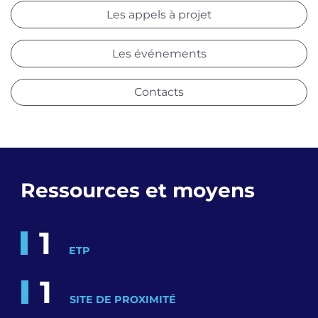
Les appels à projet
Les événements
Contacts
Ressources et moyens
1
ETP
1
SITE DE PROXIMITÉ