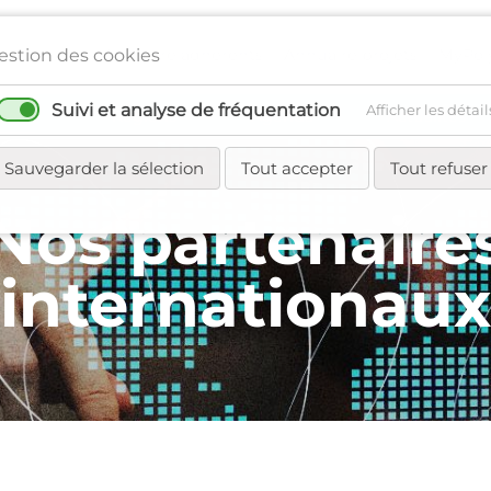
Annuaire adhérents
Annuaire projets
MyPol
estion des cookies
Suivi et analyse de fréquentation
Afficher les détail
seau
Régions
Agenda
Actualités
Sauvegarder la sélection
Tout accepter
Tout refuser
Nos partenaire
internationaux