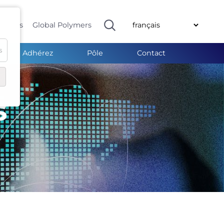
ymeris
Global Polymers
s
Adhérez
Pôle
Contact
s