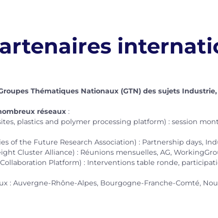
artenaires internat
 Groupes Thématiques Nationaux (GTN) des sujets Industrie,
e nombreux réseaux
:
s, plastics and polymer processing platform) : session mont
s of the Future Research Association) : Partnership days, I
ght Cluster Alliance) : Réunions mensuelles, AG, WorkingGr
ollaboration Platform) : Interventions table ronde, participa
x : Auvergne-Rhône-Alpes, Bourgogne-Franche-Comté, Nouvel