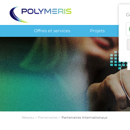
G
Offres et services
Projets
Ré
Réseau
>
Partenaires
>
Partenaires Internationaux