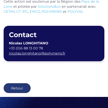
Cette action est soutenue par la Région des
Pays de la
Loire
et pilotée par
Solutions&co
en partenariat avec
CETIM
,
CT-IPC
,
EMC2
,
POLYMERIS
et
POLYVIA
.
Contact
Nicolas LONGHITANO
+33 (0)6 88 13 00 78
nicolas.longhitano@polymeris.fr
Retour