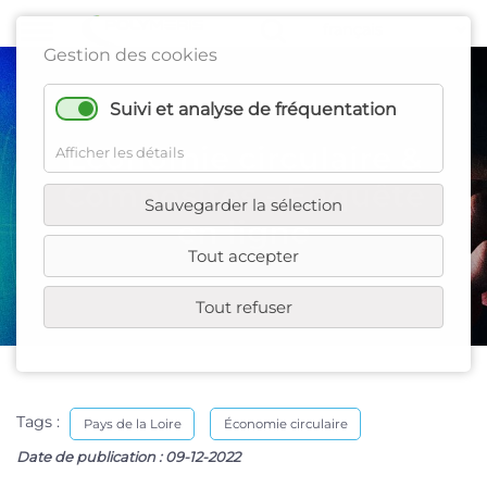
Gestion des cookies
Suivi et analyse de fréquentation
Économie circulaire &
Afficher les détails
Composites - Enquête
Sauvegarder la sélection
en ligne
Tout accepter
Tout refuser
Tags :
Pays de la Loire
Économie circulaire
Date de publication :
09-12-2022