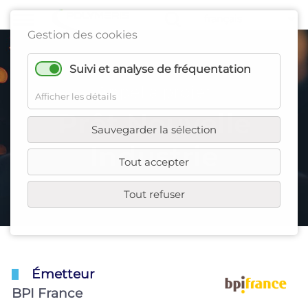
Gestion des cookies
Suivi et analyse de fréquentation
Appel à projet
Afficher les détails
Prêt Nouvelle
Sauvegarder la sélection
Industrie
Tout accepter
Tout refuser
Émetteur
BPI France