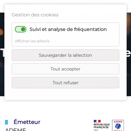
Gestion des cookies
Appel à projet
Suivi et analyse de fréquentation
Fonds vert -
Afficher les détails
Territoires d’industrie
Sauvegarder la sélection
en transition
Tout accepter
écologique
Tout refuser
Émetteur
ADEME