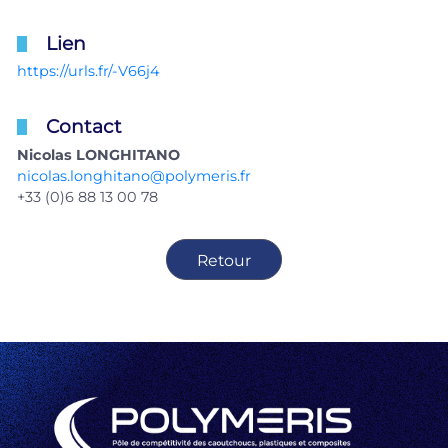
Lien
https://urls.fr/-V66j4
Contact
Nicolas LONGHITANO
nicolas.longhitano@polymeris.fr
+33 (0)6 88 13 00 78
Retour