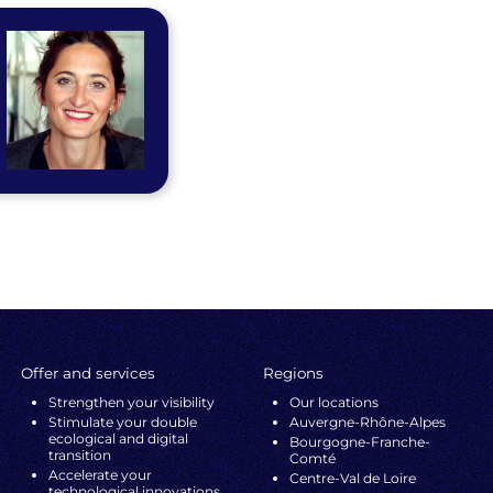
Offer and services
Regions
Strengthen your visibility
Our locations
Stimulate your double
Auvergne-Rhône-Alpes
ecological and digital
Bourgogne-Franche-
transition
Comté
Accelerate your
Centre-Val de Loire
technological innovations