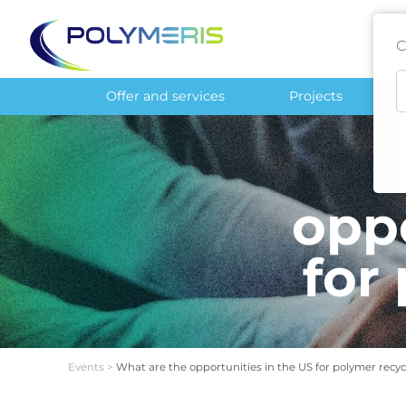
C
Offer and services
Projects
oppo
for
Events
>
What are the opportunities in the US for polymer recyc