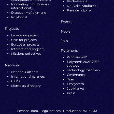
Ile-de-France
Innovating in Europe and
Nouvelle-Aquitaine
internationally
Pays de la Loire
Discover MyPolymeris
PolyBoost
Events
Projects
News
Label your project
Calls for projects
Join
European projects
International projects
Polymeris
Missions collectives
Who are we?
Polymeris 2023-2026
Network
strategy
Technology roadmap
National Partners
Governance
International partners
Team
Clubs
Ecosystem
Members directory
Job Market
Press
Personal data
•
Legal notices
• Production :
VALCOM