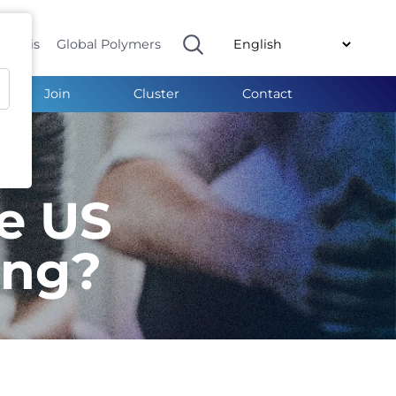
ymeris
Global Polymers
Join
Cluster
Contact
he US
ing?