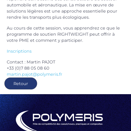
automobile et aéronautique. La mise en œuvre de
solutions légères est une approche essentielle pour
rendre les transports plus écologiques.
Au cours de cette session, vous apprendrez ce que le
programme de soutien RIGHTWEIGHT peut offrir à
votre PME et comment y participer.
Inscriptions
Contact : Martin PAJOT
+33 (0)7 88 05 08 60
martin.pajot@polymeris.fr
Retour