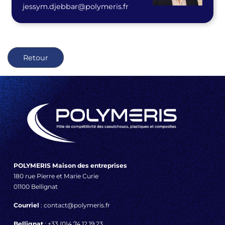
jessym.djebbar@polymeris.fr
Retour
POLYMERIS Maison des entreprises
180 rue Pierre et Marie Curie
01100 Bellignat
Courriel
: contact@polymeris.fr
Bellignat
: +33 (0)4 74 12 19 23