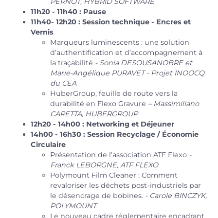
PERNOT, HYBRID SOFTWARE
11h20 - 11h40 : Pause
11h40- 12h20 : Session technique - Encres et
Vernis
Marqueurs luminescents : une solution
d’authentification et d’accompagnement à
la traçabilité
- Sonia DESOUSANOBRE et
Marie-Angélique PURAVET - Projet INOOCQ
du CEA
HuberGroup, feuille de route vers la
durabilité en Flexo Gravure
– Massimiliano
CARETTA, HUBERGROUP
12h20 - 14h00 : Networking et Déjeuner
14h00 - 16h30 : Session Recyclage / Économie
Circulaire
Présentation de l'association ATF Flexo
-
Franck LEBORGNE, ATF FLEXO
Polymount Film Cleaner : Comment
revaloriser les déchets post-industriels par
le désencrage de bobines.
- Carole BINCZYK,
POLYMOUNT
Le nouveau cadre réglementaire encadrant