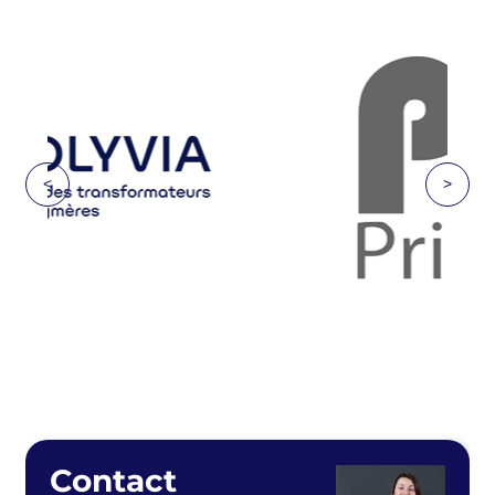
<
>
Contact