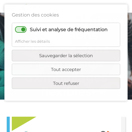
Gestion des cookies
Journée technique
Suivi et analyse de fréquentation
: Solutions
Afficher les détails
durables dans
Sauvegarder la sélection
l'impression
Tout accepter
d'emballages
Tout refuser
flexibles