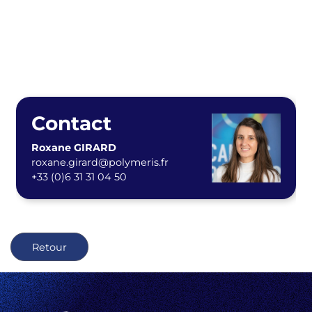
Contact
Roxane GIRARD
roxane.girard@polymeris.fr
+33 (0)6 31 31 04 50
Retour