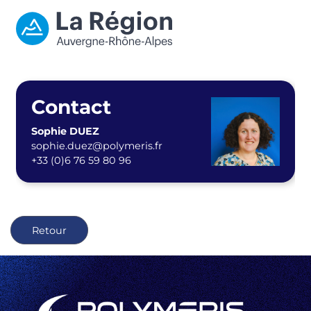
Contact
Sophie DUEZ
sophie.duez@polymeris.fr
+33 (0)6 76 59 80 96
Retour