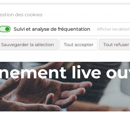
Annuaire adhérents
Annuaire projets
MyPol
estion des cookies
Suivi et analyse de fréquentation
Afficher les détail
seau
Régions
Agenda
Actualités
Sauvegarder la sélection
Tout accepter
Tout refuser
nement live ou