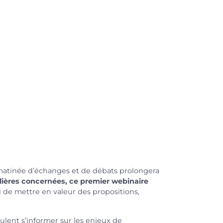
matinée d’échanges et de débats prolongera
ilières concernées, ce premier webinaire
i de mettre en valeur des propositions,
eulent s’informer
sur les enjeux de