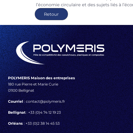
l’économie circulaire et des sujets liés à l’é
Retour
POLYMERIS Maison des entreprises
180 rue Pierre et Marie Curie
01100 Bellignat
Courriel
: contact@polymeris.fr
Bellignat
: +33 (0)4 74 12 19 23
Orléans
: +33 (0)2 38 14 45 53