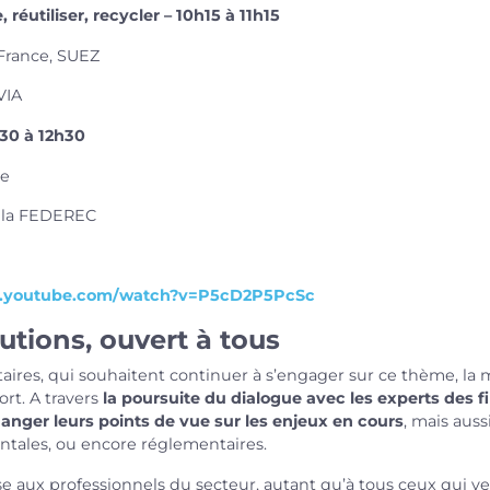
 réutiliser, recycler – 10h15 à 11h15
 France, SUEZ
VIA
h30 à 12h30
re
e la FEDEREC
w.youtube.com/watch?v=P5cD2P5PcSc
tions, ouvert à tous
aires, qui souhaitent continuer à s’engager sur ce thème,
la 
ort.
A travers
la poursuite du dialogue avec les experts des f
anger leurs points de vue sur les enjeux en cours
, mais auss
ntales, ou encore réglementaires.
e aux professionnels du secteur, autant qu’à tous ceux qui v