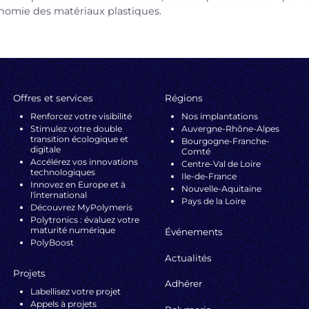
conomie des matériaux plastiques.
Offres et services
Régions
Renforcez votre visibilité
Nos implantations
Stimulez votre double
Auvergne-Rhône-Alpes
transition écologique et
Bourgogne-Franche-
digitale
Comté
Accélérez vos innovations
Centre-Val de Loire
technologiques
Ile-de-France
Innovez en Europe et à
Nouvelle-Aquitaine
l'international
Pays de la Loire
Découvrez MyPolymeris
Polytronics : évaluez votre
maturité numérique
Événements
PolyBoost
Actualités
Projets
Adhérer
Labellisez votre projet
Appels à projets