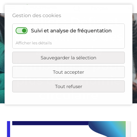
Gestion des cookies
Atelier : Défis et
Suivi et analyse de fréquentation
opportunités des
Afficher les détails
acteurs de
Sauvegarder la sélection
l’emballage pour
Tout accepter
plus d'économie
Tout refuser
circulaire