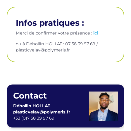
Infos pratiques :
Merci de confirmer votre présence :
ici
ou à
Déhollin HOLLAT
:
07 58 39 97 69 /
plasticvelay@polymeris.fr
Contact
Déhollin HOLLAT
plasticvelay@polymeris.fr
+33 (0)7 58 39 97 69