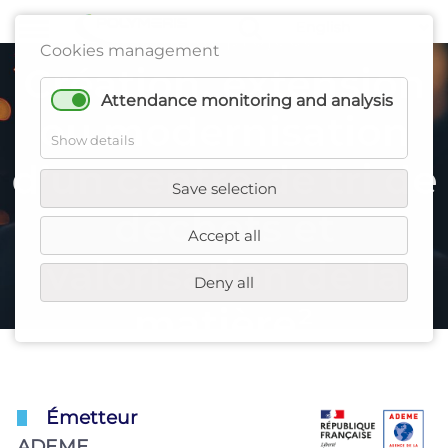
Call for project
Cookies management
Création, extension
Attendance monitoring and analysis
ou modernisation
Show details
d’un centre de tri de
Save selection
déchets et
Accept all
valorisation de la
Deny all
matière²
Émetteur
ADEME