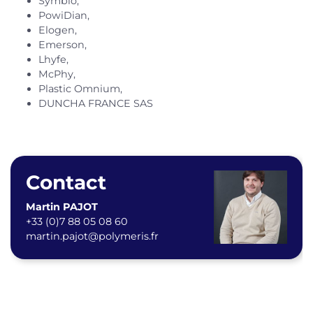
Symbio,
PowiDian,
Elogen,
Emerson,
Lhyfe,
McPhy,
Plastic Omnium,
DUNCHA FRANCE SAS
Contact
Martin PAJOT
+33 (0)7 88 05 08 60
martin.pajot@polymeris.fr