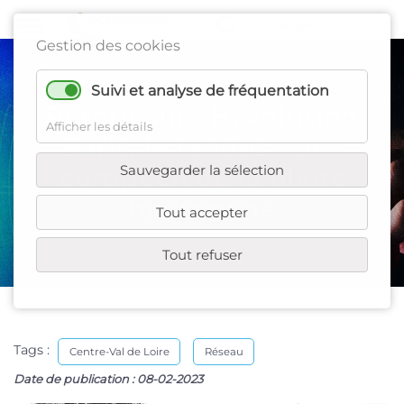
Gestion des cookies
Suivi et analyse de fréquentation
Retour sur : Hyvolution
Afficher les détails
Paris, le rendez-vous
Sauvegarder la sélection
européen de la filière
hydrogène
Tout accepter
Tout refuser
Tags :
Centre-Val de Loire
Réseau
Date de publication :
08-02-2023