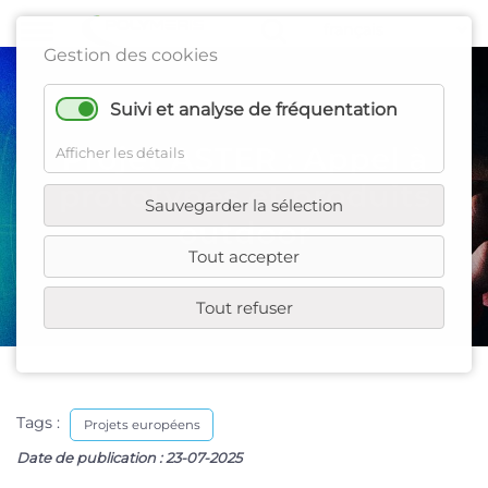
Gestion des cookies
Suivi et analyse de fréquentation
Projet ASTER : Appel à
Afficher les détails
prototypes et produits
Sauvegarder la sélection
outdoor
Tout accepter
Tout refuser
Tags :
Projets européens
Date de publication :
23-07-2025