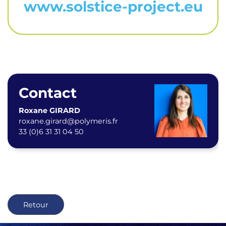
www.solstice-project.eu
Contact
Roxane GIRARD
roxane.girard@polymeris.fr
33 (0)6 31 31 04 50
Retour