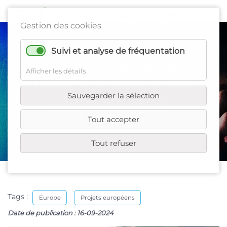
Gestion des cookies
Suivi et analyse de fréquentation
ECOLE: Pionnier de
Afficher les détails
l’économie circulaire
Sauvegarder la sélection
dans les parcs
industriels Alpins
Tout accepter
Tout refuser
Tags :
Europe
Projets européens
Date de publication :
16-09-2024