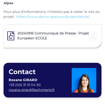
Alpes
.
Pour plus d’informations, n’hésitez pas à visiter le site du
projet :
https://www.alpine-space.eu/project/ecole/
20240916 Communiqué de Presse : Projet
Européen ECOLE
Contact
Roxane GIRARD
+33 (0)6 31 31 04 50
roxane.girard@polymeris.fr