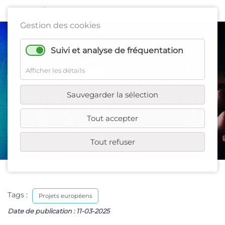
Gestion des cookies
Suivi et analyse de fréquentation
Afficher les détails
Découvrez le projet
Sauvegarder la sélection
européen CIRCPLASTX
Tout accepter
Tout refuser
Tags :
Projets européens
Date de publication :
11-03-2025